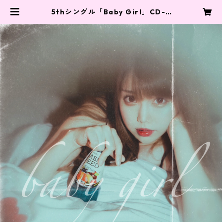
5thシングル「Baby Girl」CD-R
（特典生写真） | MAIPUNI SHOP