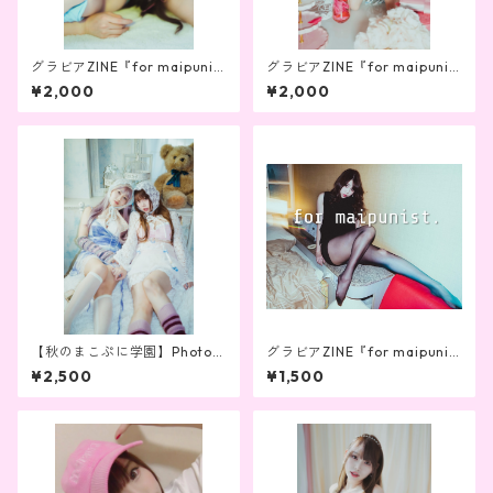
グラビアZINE『for maipunis
グラビアZINE『for maipunis
t vol.9』
t vol.13』
¥2,000
¥2,000
【秋のまこぷに学園】Photo B
グラビアZINE『for maipunis
ook「makopuni date Vol.3」
t』 vol.3
¥2,500
¥1,500