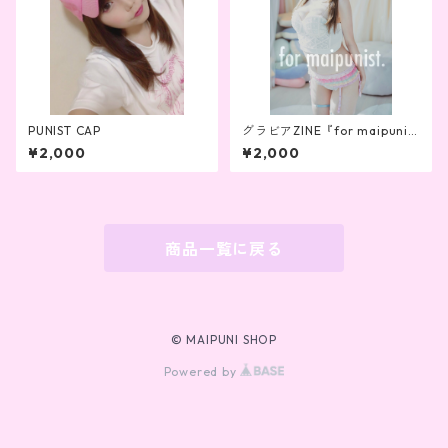
PUNIST CAP
グラビアZINE『for maipunis
t vol.10』
¥2,000
¥2,000
商品一覧に戻る
© MAIPUNI SHOP
Powered by