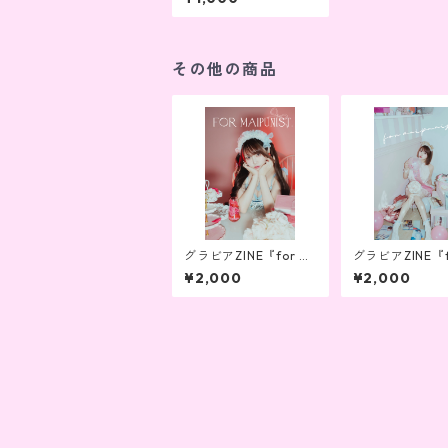
写真）
その他の商品
グラビアZINE『for m
グラビアZINE『f
aipunist vol.13』
aipunist vol.1
¥2,000
¥2,000