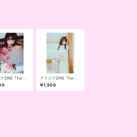
ZINE『for m
グラビアZINE『for m
ist』 vol.2
aipunist』vol.6
00
¥1,500