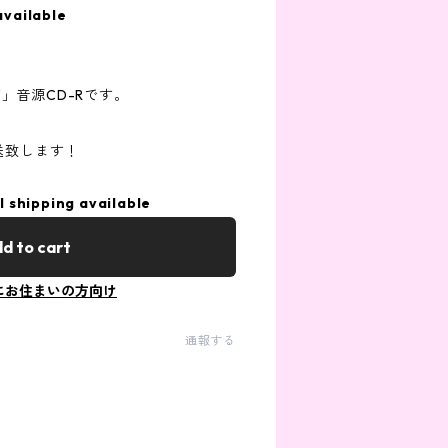
available
OW」音源CD-Rです。
送致します！
l shipping available
d to cart
にお住まいの方向け
通報する