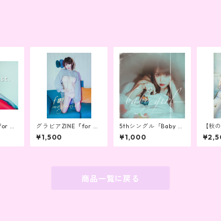
or m
グラビアZINE『for m
5thシングル「Baby Gi
【秋
3
aipunist』vol.5
rl」CD-R（特典生写
Phot
¥1,500
¥1,000
¥2,5
真）
uni d
商品一覧に戻る