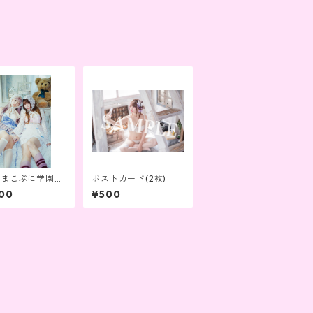
のまこぷに学園】
ポストカード(2枚)
o Book「makop
00
¥500
ate Vol.3」