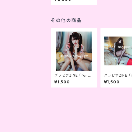
その他の商品
グラビアZINE『for m
グラビアZINE『f
aipunist vol.8』
aipunist』 vol.
¥1,500
¥1,500